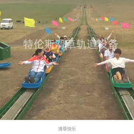
1
2
3
4
5
滑草快乐