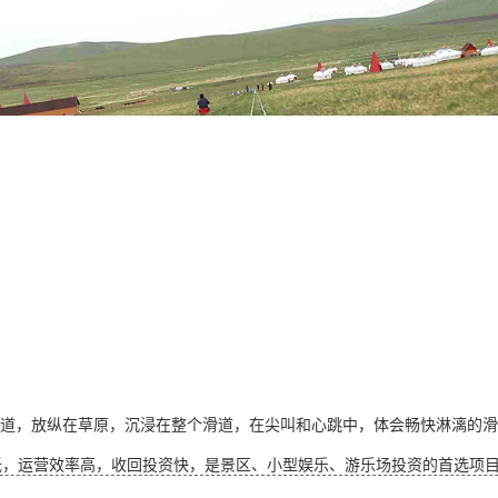
的滑道，放纵在草原，沉浸在整个滑道，在尖叫和心跳中，体会畅快淋漓的
低，运营效率高，收回投资快，是景区、小型娱乐、游乐场投资的首选项