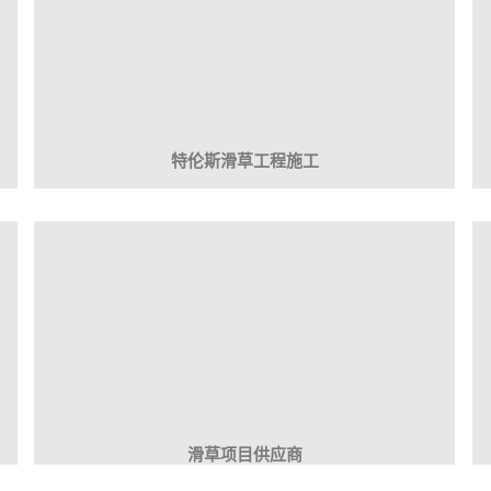
» 什么是轨道滑草，比传统滑草的优
» 第十四届全国冬季运动会跳台滑草
» 草原之旅不能忘却的滑草快乐
» 滑草世锦赛在瑞士举行
特伦斯滑草工程施工
» 新型滑草轨道设备-无动力滑草车
» 什么是轨道滑草，比传统滑草的优
滑草项目供应商