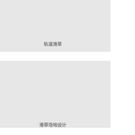
势有
/
轨道滑草
推
势有
滑草场地设计