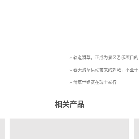
» 轨道滑草，正成为景区游乐项目的
» 春天滑草运动带来的刺激，不亚于
» 滑草世锦赛在瑞士举行
» 景区是时候引入滑草项目了
相关产品
» 走进滑草，给予别样体验
» 草原之旅不能忘却的滑草快乐
» 第十四届全国冬季运动会跳台滑草