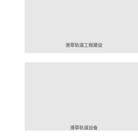
» 新型滑草轨道设备-无动力滑草车推
» 草原之旅不能忘却的滑草快乐
» 新型滑草轨道设备-无动力滑草车推
» 到呼伦贝尔旅游，滑草必不可少
滑草轨道工程建设
» 第十四届全国冬季运动会跳台滑草/
» 草原景区应怎样选择滑草项目
» 草原之旅不能忘却的滑草快乐
滑草轨道设备