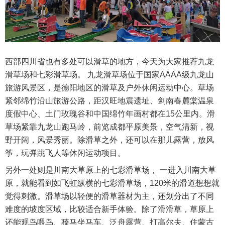
西部四川省也有多处可以滑草的地方，今天为大家推荐九龙
滑草场和七彩滑草场。 九龙滑草场位于国家AAAA级九龙山
旅游风景区，是德阳地区的滑草及户外休闲运动中心。草场
紧邻绵竹沿山旅游公路，距汉旺地震遗址、剑南春麓棠温泉
度假中心、土门玫瑰谷和中国绵竹年画村都在15公里内。滑
草场紧靠九龙山跑马岭，前览成都平原美景，空气清新，视
野开阔，风景秀丽。除滑草之外，还可以在那儿露营，放风
筝，玩弹跳飞人等休闲运动项目。
另外一处则是川南大草原上的七彩滑草场， 一进入川南大草
原，就能看到如飞虹纵横的七彩滑草场，120米的滑道想想就
觉得刺激。滑草场以轻便的滑草器材为主，还划分出了不同
难度的坡度区域，比较适合新手体验。除了滑滑草，草原上
还能观鸟喂鸟、骑马坐马车、泛舟露营、打高尔夫、住蒙古