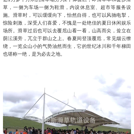
草，一侧为车场一侧为鞋滑，内设休息室、超市等服务设
施。滑草时，可以缓缓向下，怡然自得，也可以风驰电掣，
惊险刺激，深受人们喜爱，不愧是一处绝佳的夏日休闲娱乐
场所。滑草过后也可以去覆卮山看一看，山高而尖，耸立在
荫沄溪旁，兀立于群山之上。春夏间登顶覆卮，常见烟云缭
绕，一览众山小的气势油然而生，它的世纪冰川和千年梯田
也堪称一绝，是为必去之地。