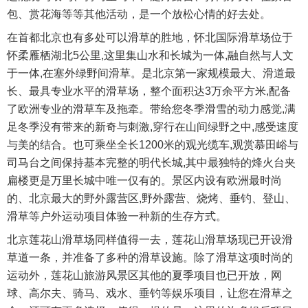
包、赏花海等等其他活动，是一个放松心情的好去处。
在首都北京也有多处可以滑草的胜地，怀北国际滑草场位于
怀柔雁栖湖北5公里,这里集山水和长城为一体,融自然与人文
于一体,在塞外绿野间滑草。是北京第一家规模最大、滑道最
长、最具专业水平的滑草场，整个面积达3万余平方米,配备
了欧洲专业的滑草车及拖牵。带给您冬季滑雪的动力感觉,满
足冬季没有带来的新奇与刺激,穿行在山间绿野之中,感受速度
与美的结合。也可乘坐全长1200米的观光缆车,观赏慕田峪与
司马台之间保持基本完整的明代长城,其中最独特的烽火台夹
扁楼更是万里长城中唯一仅有的。景区内设有欧洲最时尚
的、北京最大的野外露营区,野外露营、烧烤、垂钓、登山、
滑草等户外运动项目体验一种新的生存方式。
北京莲花山滑草场同样值得一去，莲花山滑草场现已开设滑
草道一条，并准备了多种的滑草设施。除了滑草这项时尚的
运动外，莲花山旅游风景区其他的夏季项目也已开放，网
球、高尔夫、骑马、戏水、垂钓等娱乐项目，让您在滑草之