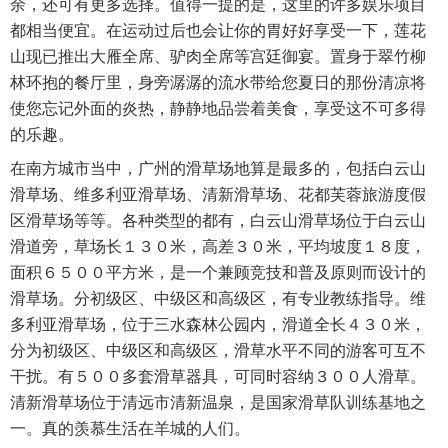
余，还可有更多选择。值得一提的是，这里的许多娱乐项目
都相当便宜。在运动过后也会让你的胃好好享受一下，莲花
山现已推出大雁全席、驴肉全席等宫廷御宴。置身于翠竹柳
林环抱的餐厅里，身旁潺潺的流水带给您夏日的那份清凉将
使您忘记外面的炎热，静静地品尝着美食，享受这不可多得
的乐趣。
在南方城市当中，广州的滑草场地算是最多的，包括白云山
滑草场、维多利亚滑草场、清新滑草场、花都芙蓉旅游度假
区滑草场等等。各种类型的都有，白云山滑草场位于白云山
滑道旁，草场长１３０米，高差３０米，平均坡度１８度，
面积６５００平方米，是一个兼顾竞技和普及原则而设计的
滑草场。分初级区、中级区和高级区，有专业教练指导。维
多利亚滑草场，位于三水森林公园内，滑道全长４３０米，
分为初级区、中级区和高级区，滑草水平不同的游客可互不
干扰。有５００多套滑草器具，可同时容纳３００人滑草。
清新滑草场位于清远市清新温泉，是国家滑草队训练基地之
一。真的羡慕生活在羊城的人们。